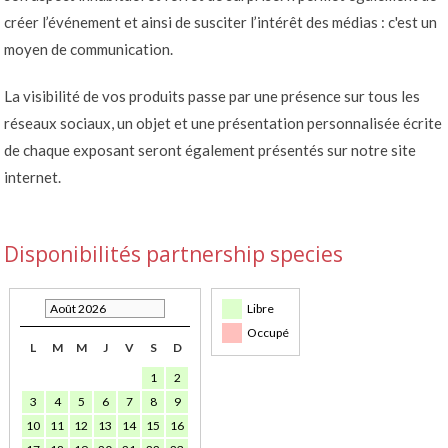
créer l’événement et ainsi de susciter l’intérêt des médias : c'est un
moyen de communication.
La visibilité de vos produits passe par une présence sur tous les
réseaux sociaux, un objet et une présentation personnalisée écrite
de chaque exposant seront également présentés sur notre site
internet.
Disponibilités partnership species
Août 2026
Libre
Occupé
L
M
M
J
V
S
D
1
2
3
4
5
6
7
8
9
10
11
12
13
14
15
16